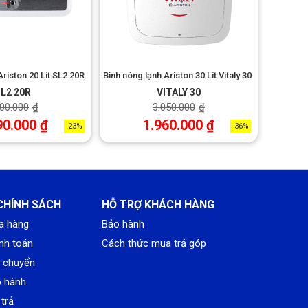
dài.
o nước
Ariston 20 Lít SL2 20R
Bình nóng lạnh Ariston 30 Lít Vitaly 30
Bình nóng
L2 20R
VITALY 30
500.000
₫
3.050.000
₫
90.000
₫
1.960.000
₫
-23%
-36%
CHÍNH SÁCH
HỖ TRỢ KHÁCH HÀNG
a hàng
Bảo hành
nh toán
Cách thức mua trả góp
n chuyển
o hành
trả