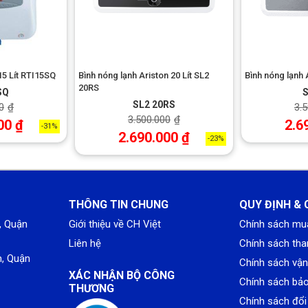
ưng hiện đại với sắc xám thanh lịch cùng kiểu dáng khối trụ tròn 
ộ từ thấp đến cao dễ dàng lựa chọn nhiệt độ nước phù hợp; đèn bá
ng.
15 Lít RTI15SQ
Bình nóng lạnh Ariston 20 Lít SL2
Bình nóng lạnh 
20RS
SQ
S
SL2 20RS
0
₫
3.
3.500.000
₫
00
₫
2.6
-31%
2.690.000
₫
-23%
THÔNG TIN CHUNG
QUY ĐỊNH & 
, Quận
Giới thiệu về CH Việt
Chính sách mu
Liên hệ
Chính sách tha
, Quận
Chính sách vậ
XÁC NHẬN BỘ CÔNG
Chính sách bả
THƯƠNG
Chính sách đổi 