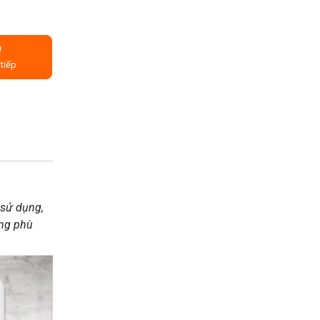
Ỏ
tiếp
 sử dụng,
óng phù