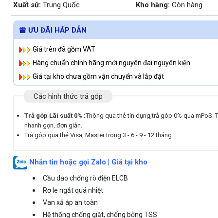
Xuất sứ:
Trung Quốc
Kho hàng:
Còn hàng
ƯU ĐÃI HẤP DẪN
Giá trên đã gồm VAT
Hàng chuẩn chính hãng mới nguyên đai nguyên kiện
Giá tại kho chưa gồm vận chuyển và lắp đặt
Các hình thức trả góp
Trả góp Lãi suất 0% :
Thông qua thẻ tín dụng,trả góp 0% qua mPoS. 
nhanh gọn, đơn giản.
Trả góp qua thẻ Visa, Master trong 3 - 6 - 9 - 12 tháng
Nhắn tin hoặc gọi Zalo | Giá tại kho
Cầu dao chống rò điện ELCB
Rơ le ngắt quá nhiệt
Van xả áp an toàn
Hệ thống chống giật, chống bỏng TSS