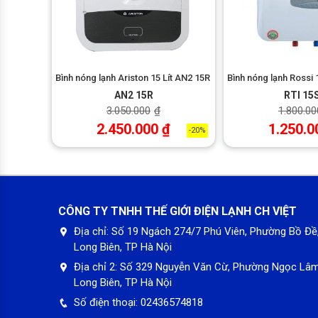
– Kiểu dáng: máy nước nóng này có thiết kế đơn giản nh
– Bảng điều khiển nhiệt độ: nút vặn tùy chỉnh nhiệt đ
nóng sẵn sàng tiện lợi theo dõi trạng thái của nước nó
 RSR 16SL
Bình nóng lạnh Ariston 15 Lít AN2 15R
Bình nóng lạnh Rossi 
AN2 15R
RTI 15
3.050.000
₫
1.800.00
2.450.000
₫
1.250.0
-36%
-20%
CÔNG TY TNHH THẾ GIỚI ĐIỆN LẠNH CH VIỆT
Địa chỉ:
Số 19 Ngách 274/7 Phú Viên, Phường Bồ Đề
Long Biên, TP Hà Nội
Địa chỉ 2:
Số 329 Nguyễn Văn Cừ, Phường Ngọc Lâm
Long Biên, TP Hà Nội
Số điện thoại:
02436574818