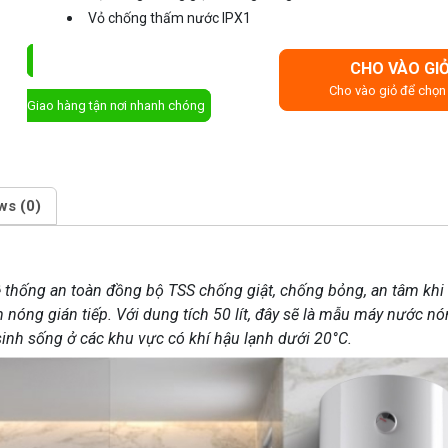
Vỏ chống thấm nước IPX1
CHO VÀO GI
ĐẶT MUA NGAY
Cho vào giỏ để chọn 
Giao hàng tận nơi nhanh chóng
ws (0)
ệ thống an toàn đồng bộ TSS chống giật, chống bỏng, an tâm khi
m nóng gián tiếp. Với dung tích 50 lít, đây sẽ là mẫu máy nước n
sinh sống ở các khu vực có khí hậu lạnh dưới 20°C.