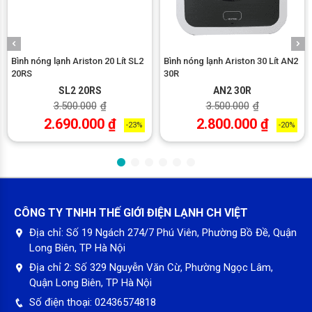
Bình nóng lạnh Ariston 20 Lít SL2
Bình nóng lạnh Ariston 30 Lít AN2
20RS
30R
SL2 20RS
AN2 30R
Cảm biến nhiệt tự động
3.500.000
₫
3.500.000
₫
2.690.000
₫
2.800.000
₫
Bình tắm nóng lạnh có cảm biến nhiệt tự động ngắt điện khi
-23%
-20%
phát hiện nhiệt độ nước cao vượt mức cho phép, ngăn chặn
nguy cơ gây bỏng rát.
CÔNG TY TNHH THẾ GIỚI ĐIỆN LẠNH CH VIỆT
Địa chỉ:
Số 19 Ngách 274/7 Phú Viên, Phường Bồ Đề, Quận
Long Biên, TP Hà Nội
Địa chỉ 2:
Số 329 Nguyễn Văn Cừ, Phường Ngọc Lâm,
Quận Long Biên, TP Hà Nội
Số điện thoại:
02436574818