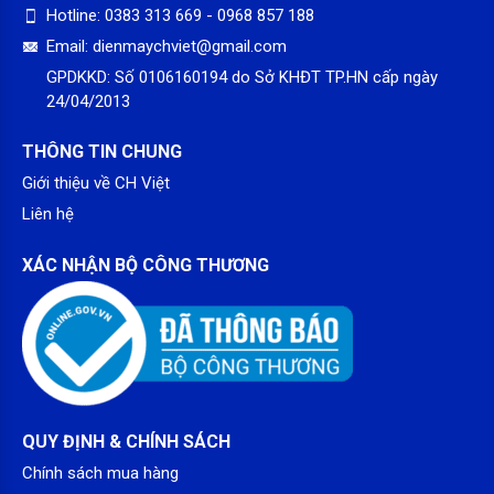
Hotline:
0383 313 669 - 0968 857 188
Email:
dienmaychviet@gmail.com
GPDKKD:
Số 0106160194 do Sở KHĐT TP.HN cấp ngày
24/04/2013
Thanh tráng titan
THÔNG TIN CHUNG
Picenza N30Lux có lớp men Titan đóng vai trò là chiếc áo
bảo vệ thanh đốt khỏi sự ăn mòn của các cặn bẩn, làm gia
Giới thiệu về CH Việt
tăng tuổi thọ thanh đốt và hạn chế tiêu hao năng lượng.
Liên hệ
XÁC NHẬN BỘ CÔNG THƯƠNG
QUY ĐỊNH & CHÍNH SÁCH
Chính sách mua hàng