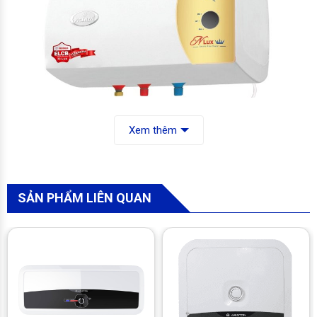
Xem thêm
Dung tích 30 lít chi 3-4 người
Bình nóng lạnh Picenza có dung tích lên 30 Lít thỏa mãn mọi
SẢN PHẨM LIÊN QUAN
nhu cầu tắm giặt hằng ngày của bạn. Sản phẩm là sự lựa chọn
lí tưởng trong những ngày mùa đông giá lạnh, thích hợp với
những gia đình có nhiều thành viên.