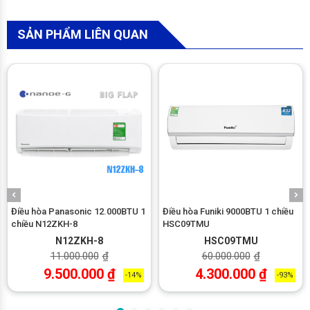
SẢN PHẨM LIÊN QUAN
Chế độ làm lạnh nhanh
Máy điều hòa hoạt động liên tục ở chế độ công suất cao để
đạt được nhiệt độ làm lạnh nhanh trong vòng 15 phút.
Điều hòa Panasonic 12.000BTU 1
Điều hòa Funiki 9000BTU 1 chiều
chiều N12ZKH-8
HSC09TMU
N12ZKH-8
HSC09TMU
11.000.000
₫
60.000.000
₫
9.500.000
₫
4.300.000
₫
-14%
-93%