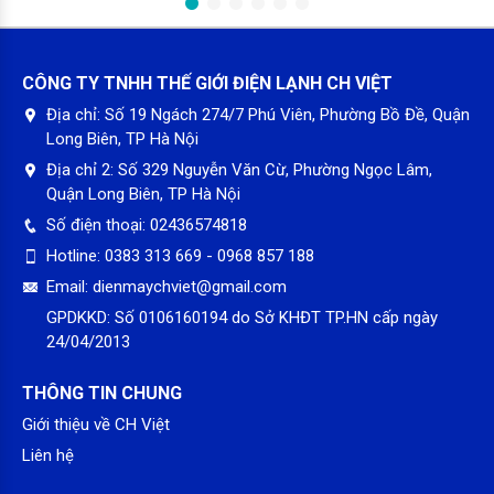
Chế độ phân phối gió tự động 3D (3 chiều)
CÔNG TY TNHH THẾ GIỚI ĐIỆN LẠNH CH VIỆT
Bạn có thể lựa chọn chế độ làm lạnh tốt nhất, phân phối gió tự
Địa chỉ:
Số 19 Ngách 274/7 Phú Viên, Phường Bồ Đề, Quận
động khắp phòng đều đặn khi sử dụng chế độ 3D trên
Long Biên, TP Hà Nội
remote. Chế độ 3D auto được lập trình chỉ 1 nút nhấn với 3
Địa chỉ 2:
Số 329 Nguyễn Văn Cừ, Phường Ngọc Lâm,
chế độ quạt (1 cánh đảo dọc và 2 cánh đảo ngang) tạo nên 3
Quận Long Biên, TP Hà Nội
luồng gió được điều khiển độc lập. Luồng gió êm thổi đều và
Số điện thoại:
02436574818
trải rộng đến tận những nơi xa.
Hotline:
0383 313 669 - 0968 857 188
Email:
dienmaychviet@gmail.com
GPDKKD:
Số 0106160194 do Sở KHĐT TP.HN cấp ngày
24/04/2013
THÔNG TIN CHUNG
Giới thiệu về CH Việt
Liên hệ
Chế độ đảo gió tự động