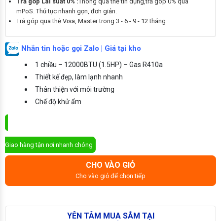
Trả góp Lãi suất 0% :
Thông qua thẻ tín dụng,trả góp 0% qua
mPoS. Thủ tục nhanh gọn, đơn giản.
Trả góp qua thẻ Visa, Master trong 3 - 6 - 9 - 12 tháng
Nhắn tin hoặc gọi Zalo | Giá tại kho
1 chiều – 12000BTU (1.5HP) – Gas R410a
Thiết kế đẹp, làm lạnh nhanh
Thân thiện với môi trường
Chế độ khử ẩm
ĐẶT MUA NGAY
Giao hàng tận nơi nhanh chóng
CHO VÀO GIỎ
Cho vào giỏ để chọn tiếp
YÊN TÂM MUA SẮM TẠI