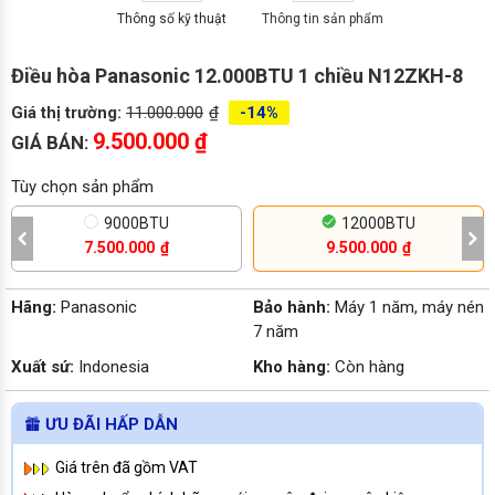
Thông số kỹ thuật
Thông tin sản phẩm
Điều hòa Panasonic 12.000BTU 1 chiều N12ZKH-8
Giá thị trường:
11.000.000
₫
-14%
9.500.000
₫
GIÁ BÁN:
Tùy chọn sản phẩm
9000BTU
12000BTU
7.500.000
₫
9.500.000
₫
Hãng:
Panasonic
Bảo hành:
Máy 1 năm, máy nén
7 năm
Xuất sứ:
Indonesia
Kho hàng:
Còn hàng
ƯU ĐÃI HẤP DẪN
Giá trên đã gồm VAT