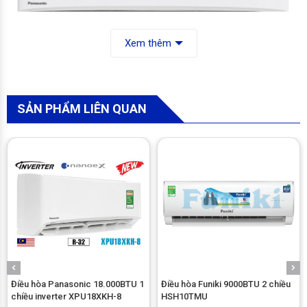
Xem thêm
Kiểu dáng thiết kế đương đại
Cho đến nay không có bất kỳ hãng điều hòa nào trên thị
SẢN PHẨM LIÊN QUAN
trường có thể so sánh được với Panasonic về thiết kế. Dàn
lạnh máy điều hòa Panasonic CS-N12ZKH-8 đường nét tinh
tế, mềm mại cùng màu trắng làm tôn vinh vẻ đẹp căn phòng
của Bạn từ mọi góc nhìn.
Với công suất 12.000BTU, Panasonic N12ZVKH-8 lựa chọn
lắp đặt cho căn phòng dưới 20m2: Phòng ngủ, phòng đọc
sách, làm việc…
Điều hòa Panasonic 18.000BTU 1
Điều hòa Funiki 9000BTU 2 chiều
chiều inverter XPU18XKH-8
HSH10TMU