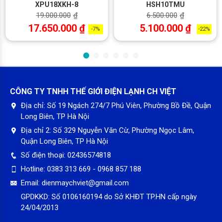
XPU18XKH-8
HSH10TMU
19.000.000
₫
6.500.000
₫
17.650.000
₫
5.100.000
₫
-7%
-22%
Làm lạnh siêu nhanh
Tiêu chí làm lạnh nhanh là yếu tố then chốt yêu cầu của bất kỳ
CÔNG TY TNHH THẾ GIỚI ĐIỆN LẠNH CH VIỆT
sản phẩm hãng điều hòa nào. Thế mạnh của Panasonic mang
Địa chỉ:
Số 19 Ngách 274/7 Phú Viên, Phường Bồ Đề, Quận
đến cho người tiêu dùng cảm giác sảng khoái mát lạnh tức thì
Long Biên, TP Hà Nội
ngay khi bật máy.
Địa chỉ 2:
Số 329 Nguyễn Văn Cừ, Phường Ngọc Lâm,
Quận Long Biên, TP Hà Nội
Số điện thoại:
02436574818
Hotline:
0383 313 669 - 0968 857 188
Email:
dienmaychviet@gmail.com
GPDKKD:
Số 0106160194 do Sở KHĐT TP.HN cấp ngày
24/04/2013