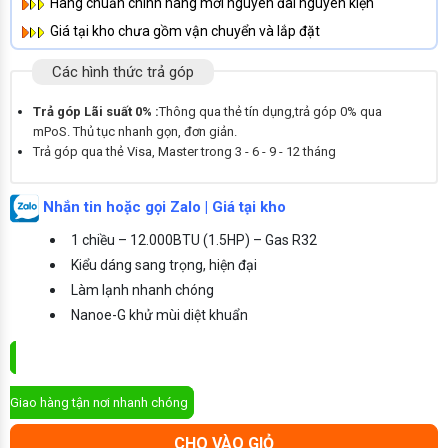
Hàng chuẩn chính hãng mới nguyên đai nguyên kiện
Giá tại kho chưa gồm vận chuyển và lắp đặt
Các hình thức trả góp
Trả góp Lãi suất 0% :
Thông qua thẻ tín dụng,trả góp 0% qua
mPoS. Thủ tục nhanh gọn, đơn giản.
Trả góp qua thẻ Visa, Master trong 3 - 6 - 9 - 12 tháng
Nhắn tin hoặc gọi Zalo | Giá tại kho
1 chiều – 12.000BTU (1.5HP) – Gas R32
Kiểu dáng sang trọng, hiện đại
Làm lạnh nhanh chóng
Nanoe-G khử mùi diệt khuẩn
ĐẶT MUA NGAY
Giao hàng tận nơi nhanh chóng
CHO VÀO GIỎ