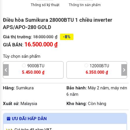
Thông số kỹ thuật
Thông tin sản phẩm
Điều hòa Sumikura 28000BTU 1 chiều inverter
APS/APO-280 GOLD
Giá thị trường:
18.000.000
₫
-8%
16.500.000
₫
GIÁ BÁN:
Tùy chọn sản phẩm
9000BTU
12000BTU
5.450.000
₫
6.350.000
₫
Hãng:
Sumikura
Bảo hành:
Máy 2 năm, máy nén
6 năm
Xuất sứ:
Malaysia
Kho hàng:
Còn hàng
ƯU ĐÃI HẤP DẪN
Giá trên đã gồm VAT