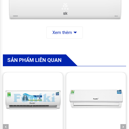
Xem thêm
Chương trình ngủ được thiết kế với độ dài chuẩn 8 tiếng cùng
SẢN PHẨM LIÊN QUAN
mức nhiệt phù hợp giấc ngủ sinh lý tự nhiên. Kể từ khi bắt
đầu, máy sẽ tự động tăng/giảm 0-2 độ C sau mỗi 1 giờ, và
trở về mức nhiệt cài đặt ban đầu vào cuối chu kỳ. Bằng cách
này, một đường cong nhiệt hoàn hảo được tạo ra để giữ ổn
định nhiệt độ cơ thể suốt đêm. Người dùng từ đó mà có giấc
ngủ sâu hơn, để thức dậy trong tinh thần sảng khoái.