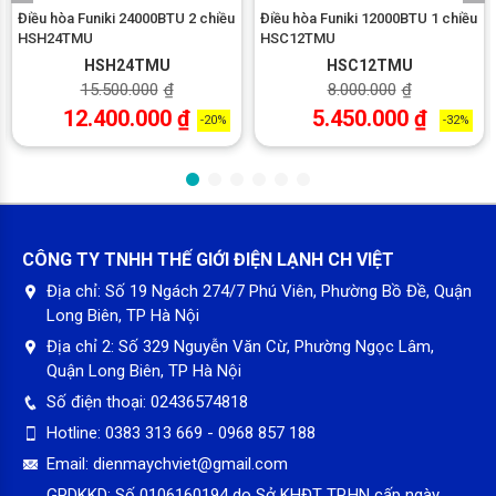
Điều hòa Funiki 24000BTU 2 chiều
Điều hòa Funiki 12000BTU 1 chiều
HSH24TMU
HSC12TMU
HSH24TMU
HSC12TMU
15.500.000
₫
8.000.000
₫
12.400.000
₫
5.450.000
₫
-20%
-32%
Cảm biến nhiệt độ thông minh S-Smart
Ở chế độ cảm biến tự động S-Smart, điều hòa sẽ chủ động
theo dõi sự thay đổi của điều kiện môi trường. Từ đó liên tục
điều chỉnh nhiệt độ cài đặt và cường độ quạt gió sao cho phù
CÔNG TY TNHH THẾ GIỚI ĐIỆN LẠNH CH VIỆT
hợp thực tế. Chức năng này nhằm mục đích duy trì trạng thái
Địa chỉ:
Số 19 Ngách 274/7 Phú Viên, Phường Bồ Đề, Quận
lý tưởng nhất cho không gian. Khi nhiệt độ được kiểm soát tốt,
Long Biên, TP Hà Nội
trạng thái nóng lạnh thất thường không còn, người dùng không
Địa chỉ 2:
Số 329 Nguyễn Văn Cừ, Phường Ngọc Lâm,
chỉ cảm thấy dễ chịu hơn mà còn được bảo vệ sức khỏe tốt
Quận Long Biên, TP Hà Nội
hơn.
Số điện thoại:
02436574818
Màng lọc đa chức năng cho không khí thêm an toàn
Hotline:
0383 313 669 - 0968 857 188
SK Series Gold Inverter sở hữu bộ phận lọc tinh gọn mà hiệu
Email:
dienmaychviet@gmail.com
quả. Kết hợp 3 loại màng lọc khác nhau vừa tăng mật độ khe
GPDKKD:
Số 0106160194 do Sở KHĐT TP.HN cấp ngày