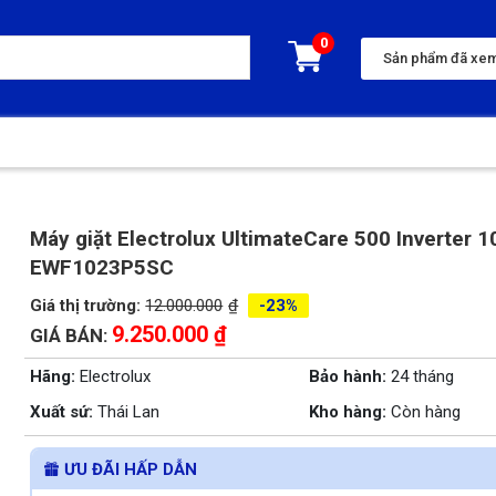
Sản phẩm đã xe
Máy giặt Electrolux UltimateCare 500 Inverter 1
EWF1023P5SC
Giá thị trường:
12.000.000
₫
-23%
9.250.000
₫
GIÁ BÁN:
Hãng:
Electrolux
Bảo hành:
24 tháng
Xuất sứ:
Thái Lan
Kho hàng:
Còn hàng
ƯU ĐÃI HẤP DẪN