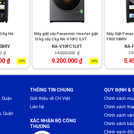
0 Kg NA-
Máy giặt sấy Panasonic Inverter giặt
Máy Giặt Panas
10 kg sấy 2 kg NA-V10FC1LVT
F90S10BRV
0BRV
NA-V10FC1LVT
NA-
0
₫
14.000.000
₫
7.
00
₫
9.200.000
₫
5.4
-20%
-34%
THÔNG TIN CHUNG
QUY ĐỊNH & 
, Quận
Giới thiệu về CH Việt
Chính sách mu
Liên hệ
Chính sách tha
, Quận
Chính sách vậ
XÁC NHẬN BỘ CÔNG
Chính sách bả
THƯƠNG
Chính sách đổi 