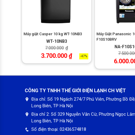
5 kg HWM
Máy giặt Casper 10 kg WT-10NB3
Máy Giặt Panasonic 1
F10S10BRV
WT-10NB3
NA-F10S1
7.000.000
₫
7.500.00
3.700.000
₫
-47%
6.000.0
-28%
CÔNG TY TNHH THẾ GIỚI ĐIỆN LẠNH CH VIỆT
Địa chỉ:
Số 19 Ngách 274/7 Phú Viên, Phường Bồ Đề
Long Biên, TP Hà Nội
Địa chỉ 2:
Số 329 Nguyễn Văn Cừ, Phường Ngọc Lâm
Long Biên, TP Hà Nội
Số điện thoại:
02436574818