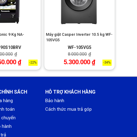
onic 9 Kg NA-
Máy giặt Casper Inverter 10.5 kg WF-
Máy giặ
105VG5
F885ADG
F90S10BRV
WF-105VG5
000.000
₫
8.000.000
₫
50.000
₫
5.300.000
₫
-22%
-34%
CHÍNH SÁCH
HỖ TRỢ KHÁCH HÀNG
a hàng
Bảo hành
nh toán
Cách thức mua trả góp
n chuyển
o hành
trả