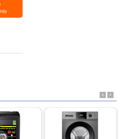
Ỏ
tiếp