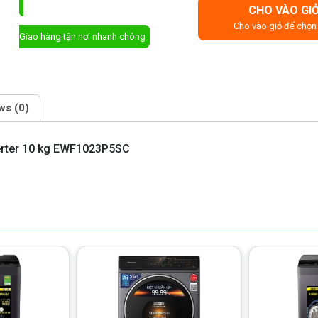
CHO VÀO GI
ĐẶT MUA NGAY
Cho vào giỏ để chọn 
Giao hàng tận nơi nhanh chóng
ws (0)
nverter 10 kg EWF1023P5SC