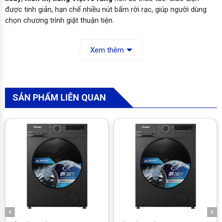
được tinh giản, hạn chế nhiều nút bấm rời rạc, giúp người dùng
chọn chương trình giặt thuận tiện.
Xem thêm
SẢN PHẨM LIÊN QUAN
*Hình ảnh chỉ mang tính chất minh hoạ
Cửa máy sử dụng
nhựa ABS
kết hợp
kính cường lực
, góp phần
tăng độ chắc chắn trong quá trình đóng mở.
Vỏ máy bằng kim
loại sơn tĩnh điện
dễ lau chùi, trong khi
lồng giặt thép không
gỉ
hạn chế bám cặn sau thời gian sử dụng.