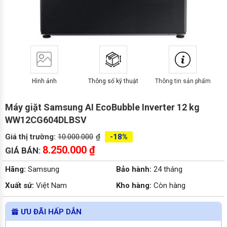
Hình ảnh
Thông số kỹ thuật
Thông tin sản phẩm
Máy giặt Samsung AI EcoBubble Inverter 12 kg
WW12CG604DLBSV
Giá thị trường:
10.000.000
₫
-18%
8.250.000
₫
GIÁ BÁN:
Hãng:
Samsung
Bảo hành:
24 tháng
Xuất sứ:
Việt Nam
Kho hàng:
Còn hàng
ƯU ĐÃI HẤP DẪN