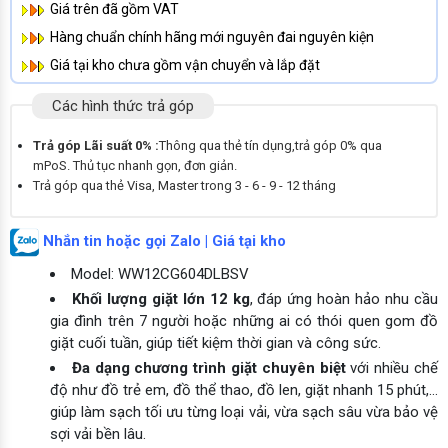
Giá trên đã gồm VAT
Hàng chuẩn chính hãng mới nguyên đai nguyên kiện
Giá tại kho chưa gồm vận chuyển và lắp đặt
Các hình thức trả góp
Trả góp Lãi suất 0% :
Thông qua thẻ tín dụng,trả góp 0% qua
mPoS. Thủ tục nhanh gọn, đơn giản.
Trả góp qua thẻ Visa, Master trong 3 - 6 - 9 - 12 tháng
Nhắn tin hoặc gọi Zalo | Giá tại kho
Model: WW12CG604DLBSV
Khối lượng giặt lớn 12 kg
, đáp ứng hoàn hảo nhu cầu
gia đình trên 7 người hoặc những ai có thói quen gom đồ
giặt cuối tuần, giúp tiết kiệm thời gian và công sức.
Đa dạng chương trình giặt chuyên biệt
với nhiều chế
độ như đồ trẻ em, đồ thể thao, đồ len, giặt nhanh 15 phút,…
giúp làm sạch tối ưu từng loại vải, vừa sạch sâu vừa bảo vệ
sợi vải bền lâu.