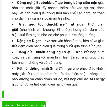
Công nghệ Ecobubble™ tạo bong bóng siêu mịn
giúp
hòa tan chất giặt tẩy nhanh, thấm sâu vào sợi vải, đánh
bay vết bẩn hiệu quả, đồng thời hạn chế cặn bám, an toàn
cho da nhạy cảm và quần áo trẻ nhỏ.
Giặt siêu tốc QuickDrive™ rút ngắn thời gian
giặt
(chu trình chỉ khoảng 39 phút) nhưng vẫn đảm bảo
hiệu quả làm sạch nhờ cơ chế phun nước tăng cường.
Động cơ Digital Inverter
vận hành êm ái, bền bỉ và giúp
tiết kiệm điện năng hiệu quả trong suốt quá trình sử dụng.
Bảng điều khiển song ngữ Việt – Anh
kết hợp núm
xoay và cảm ứng với màn hình hiển thị rõ ràng, giúp thao
tác nhanh chóng và dễ sử dụng.
Kết nối thông minh SmartThings
cho phép điều khiển
máy giặt từ xa, theo dõi mức tiêu thụ điện, nhận thông báo
bảo dưỡng và chẩn đoán sự cố, kết hợp chế độ AI Energy
giúp tối ưu và tiết kiệm điện năng hiệu quả.
ĐẶT MUA NGAY
Giao hàng tận nơi nhanh chóng