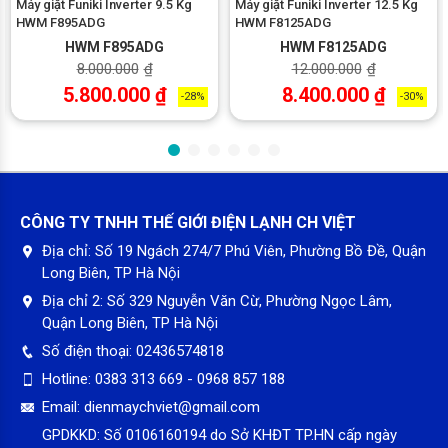
Máy giặt Funiki Inverter 9.5 Kg
Máy giặt Funiki Inverter 12.5 Kg
HWM F895ADG
HWM F8125ADG
HWM F895ADG
HWM F8125ADG
8.000.000
₫
12.000.000
₫
5.800.000
₫
8.400.000
₫
-28%
-30%
CÔNG TY TNHH THẾ GIỚI ĐIỆN LẠNH CH VIỆT
*Hình ảnh chỉ mang tính chất minh hoạ
Địa chỉ:
Số 19 Ngách 274/7 Phú Viên, Phường Bồ Đề, Quận
Khối lượng giặt và chương trình
Long Biên, TP Hà Nội
Khối lượng giặt
12 kg
đáp ứng nhu cầu giặt giũ của
gia đình trên
Địa chỉ 2:
Số 329 Nguyễn Văn Cừ, Phường Ngọc Lâm,
7 người
, đặc biệt khi cần xử lý nhiều quần áo trong một lần giặt
Quận Long Biên, TP Hà Nội
hoặc giặt các món đồ lớn như chăn ga, áo khoác.
Số điện thoại:
02436574818
Máy giặt được
trang bị nhiều chương trình giặt
cho từng nhu
Hotline:
0383 313 669 - 0968 857 188
cầu khác nhau như giặt nhanh, giặt đồ hằng ngày, giặt hơi nước
hoặc vệ sinh lồng giặt. Nhờ đó, người dùng có thể chọn chế độ
Email:
dienmaychviet@gmail.com
phù hợp với chất liệu vải và lượng đồ cần giặt.
GPDKKD:
Số 0106160194 do Sở KHĐT TP.HN cấp ngày