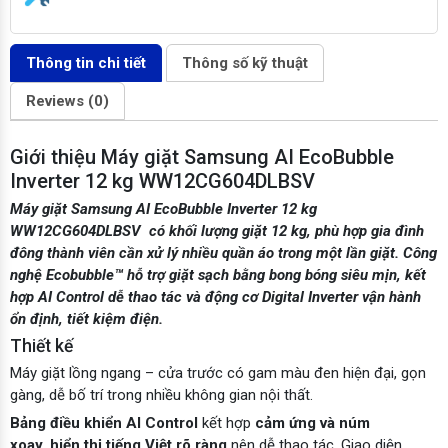
Thông tin chi tiết
Thông số kỹ thuật
Reviews (0)
Giới thiệu Máy giặt Samsung AI EcoBubble
Inverter 12 kg WW12CG604DLBSV
Máy giặt Samsung AI EcoBubble Inverter 12 kg
WW12CG604DLBSV
có khối lượng giặt 12 kg, phù hợp gia đình
đông thành viên cần xử lý nhiều quần áo trong một lần giặt. Công
nghệ Ecobubble™ hỗ trợ giặt sạch bằng bong bóng siêu mịn, kết
hợp AI Control dễ thao tác và động cơ Digital Inverter vận hành
ổn định, tiết kiệm điện.
Thiết kế
Máy giặt lồng ngang – cửa trước có gam màu đen hiện đại, gọn
gàng, dễ bố trí trong nhiều không gian nội thất.
Bảng điều khiển AI Control
kết hợp
cảm ứng và núm
xoay
,
hiển thị tiếng Việt rõ ràng
nên dễ thao tác. Giao diện