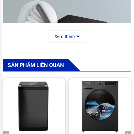
Xem thêm
SẢN PHẨM LIÊN QUAN
THIẾT KẾ
Sử dụng nắp giảm chấn
Lựa chọn để máy giặt vận hành êm ái không chỉ trong lúc chạy