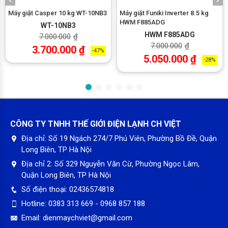
mà ngay cả khi đóng và mở. Khớp đóng/mở được thiết kế trơn
Máy giặt Casper 10 kg WT-10NB3
Máy giặt Funiki Inverter 8.5 kg
tru, nắp máy cạnh tròn giảm tác động.
HWM F885ADG
WT-10NB3
HWM F885ADG
7.000.000
₫
7.000.000
₫
3.700.000
₫
-47%
5.050.000
₫
-28%
CÔNG TY TNHH THẾ GIỚI ĐIỆN LẠNH CH VIỆT
Địa chỉ:
Số 19 Ngách 274/7 Phú Viên, Phường Bồ Đề, Quận
Long Biên, TP Hà Nội
Địa chỉ 2:
Số 329 Nguyễn Văn Cừ, Phường Ngọc Lâm,
Quận Long Biên, TP Hà Nội
Số điện thoại:
02436574818
Hotline:
0383 313 669 - 0968 857 188
Email:
dienmaychviet@gmail.com