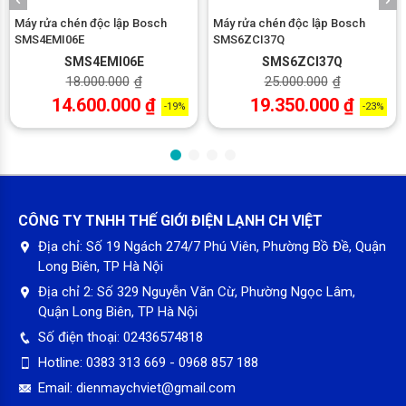
Máy rửa chén độc lập Bosch
Máy rửa chén độc lập Bosch
SMS4EMI06E
SMS6ZCI37Q
SMS4EMI06E
SMS6ZCI37Q
18.000.000
₫
25.000.000
₫
14.600.000
₫
19.350.000
₫
-19%
-23%
Khay rửa
– Máy rửa chén này được thiết kế với 3 khay rửa: khay dưới, khay
trên, khay dao kéo.
CÔNG TY TNHH THẾ GIỚI ĐIỆN LẠNH CH VIỆT
– Khay trên được thiết kế với khả năng điều chỉnh chiều cao lên
Địa chỉ:
Số 19 Ngách 274/7 Phú Viên, Phường Bồ Đề, Quận
xuống, nhằm tối ưu không gian khi muốn đặt các vật dụng lớn ở
Long Biên, TP Hà Nội
khay dưới.
Địa chỉ 2:
Số 329 Nguyễn Văn Cừ, Phường Ngọc Lâm,
– Phần khung xương ở cả khay trên và khay dưới đều có thể gập
Quận Long Biên, TP Hà Nội
lại, tiện lợi cho bạn khi có thể linh hoạt đặt nhiều loại vật dụng
Số điện thoại:
02436574818
khác nhau mà không phải chỉ là những
Hotline:
0383 313 669 - 0968 857 188
chiếc đĩa.
Email:
dienmaychviet@gmail.com