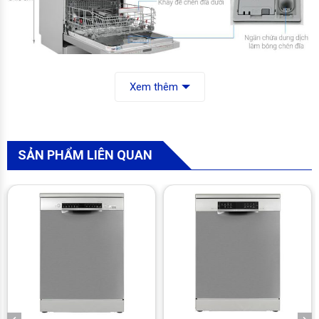
Máy rửa chén độc lập Bosch SMS8YCI01E
thiết kế hiện đại,
Xem thêm
rửa đến 14 bộ chén đĩa, vận hành êm ái. Trang bị công nghệ rửa
nước nóng kết hợp Hygiene Plus, kết nối Home Connect điều
khiển từ xa, hỗ trợ tối đa cho người nội trợ, tiết kiệm thời gian và
nâng tầm tiện nghi bếp.
SẢN PHẨM LIÊN QUAN
Thiết kế
– Máy rửa chén độc lập Bosch SMS8YCI01E có thiết kế vuông
vức, bề mặt bóng sáng với chất liệu vỏ bằng thép sơn tĩnh điện,
cửa bằng thép không gỉ bền bỉ, hạn chế mài mòn, tăng tính thẩm
mỹ cho ngôi nhà.
– Máy có kích thước nhỏ gọn, dễ dàng lắp đặt ở nhiều vị trí khác
nhau trong không gian nhà bếp.