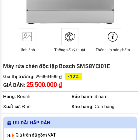
Hình ảnh
Thông số kỹ thuật
Thông tin sản phẩm
Máy rửa chén độc lập Bosch SMS8YCI01E
Giá thị trường:
29.000.000
₫
-12%
25.500.000
₫
GIÁ BÁN:
Hãng:
Bosch
Bảo hành:
3 năm
Xuất sứ:
Đức
Kho hàng:
Còn hàng
ƯU ĐÃI HẤP DẪN
Giá trên đã gồm VAT