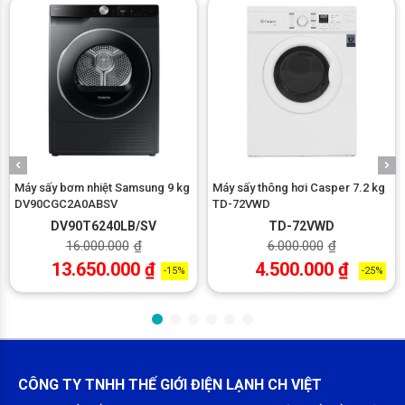
*Hình ảnh chỉ mang tính chất minh họa
Đặc điểm và cơ chế sấy
–
Máy sấy Samsung DV10BB9440GBSV
thuộc dòng máy sấy
bơm nhiệt, vận hành hiệu quả và tiết kiệm năng lượng.
– Sản phẩm có công suất tiêu thụ khoảng
1300W,
đáp ứng tốt
Máy sấy bơm nhiệt Samsung 9 kg
Máy sấy thông hơi Casper 7.2 kg
nhu cầu sấy quần áo hàng ngày. Nhiệt độ sấy tối đa đạt
60°C
,
DV90CGC2A0ABSV
TD-72VWD
giúp làm khô nhẹ nhàng mà vẫn bảo vệ sợi vải khỏi hư tổn.
DV90T6240LB/SV
TD-72VWD
16.000.000
₫
6.000.000
₫
13.650.000
₫
4.500.000
₫
-15%
-25%
CÔNG TY TNHH THẾ GIỚI ĐIỆN LẠNH CH VIỆT