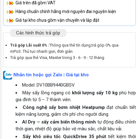
Giá trên đã gồm VAT
Hàng chuẩn chính hãng mới nguyên đai nguyên kiện
Giá tại kho chưa gồm vận chuyển và lắp đặt
Các hình thức trả góp
Trả góp Lãi suất 0% :
Thông qua thẻ tín dụng,trả góp 0% qua
mPoS. Thủ tục nhanh gọn, đơn giản.
Trả góp qua thẻ Visa, Master trong 3 - 6 - 9 - 12 tháng
Nhắn tin hoặc gọi Zalo | Giá tại kho
Model: DV10BB9440GBSV
Máy sấy lồng ngang có
khối lượng sấy 10 kg
phù hợp
gia đình từ 5 – 7 thành viên.
Công nghệ sấy bơm nhiệt Heatpump
đạt chuẩn tiết
kiệm năng lượng, giảm chi phí cho người dùng.
AI Dry – sấy cảm biến thông minh
tự động điều chỉnh
thời gian, nhiệt độ giúp bảo vệ màu sắc, chất liệu vải.
Sấy khô siêu tốc QuickDrive 35 phút
tiết kiệm thời