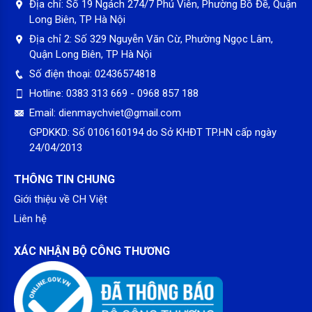
Địa chỉ:
Số 19 Ngách 274/7 Phú Viên, Phường Bồ Đề, Quận
Long Biên, TP Hà Nội
Địa chỉ 2:
Số 329 Nguyễn Văn Cừ, Phường Ngọc Lâm,
*Hình ảnh chỉ mang tính chất minh họa
Quận Long Biên, TP Hà Nội
Khối lượng sấy – Chương trình hoạt động
Số điện thoại:
02436574818
– Với sức chứa lên đến
10 kg
, máy thích hợp với hộ gia đình có
Hotline:
0383 313 669 - 0968 857 188
từ 5 đến 7 người, hoặc những ai cần sấy nhanh khối lượng lớn
Email:
dienmaychviet@gmail.com
quần áo sau mỗi lần giặt.
GPDKKD:
Số 0106160194 do Sở KHĐT TP.HN cấp ngày
– Máy sấy hỗ trợ nhiều chương trình như
sấy diệt khuẩn, sấy
24/04/2013
nhanh, chống nhăn, sấy khí nóng,sấy khí mát…
đáp ứng nhu
cầu đa dạng.
THÔNG TIN CHUNG
Giới thiệu về CH Việt
Liên hệ
XÁC NHẬN BỘ CÔNG THƯƠNG