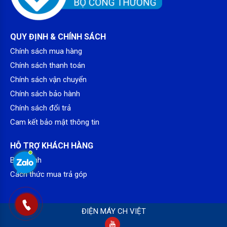
*Hình ảnh chỉ mang tính chất minh họa
QUY ĐỊNH & CHÍNH SÁCH
Công nghệ tiết kiệm điện
Chính sách mua hàng
– Sử dụng công nghệ
Digital Inverter
bền bỉ và tiết kiệm
Chính sách thanh toán
điện, máy sấy Samsung giúp duy trì hiệu suất ổn định mà vẫn tối
Chính sách vận chuyển
ưu chi phí vận hành.
Chính sách bảo hành
– Chế độ
AI Energy Mode
hỗ trợ theo dõi và điều chỉnh điện
năng tiêu thụ thông minh qua ứng dụng, góp phần giảm tác động
Chính sách đổi trả
đến hóa đơn điện hàng tháng.
Cam kết bảo mật thông tin
HỖ TRỢ KHÁCH HÀNG
Bảo hành
Cách thức mua trả góp
ĐIỆN MÁY CH VIỆT