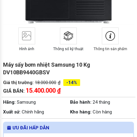
Hình ảnh
Thông số kỹ thuật
Thông tin sản phẩm
Máy sấy bơm nhiệt Samsung 10 Kg
DV10BB9440GBSV
Giá thị trường:
18.000.000
₫
-14%
15.400.000
₫
GIÁ BÁN:
Hãng:
Samsung
Bảo hành:
24 tháng
Xuất sứ:
Chính hãng
Kho hàng:
Còn hàng
ƯU ĐÃI HẤP DẪN