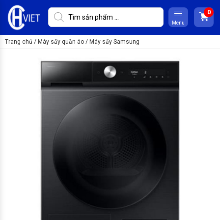
Menu
Trang chủ
/
Máy sấy quần áo
/
Máy sấy Samsung