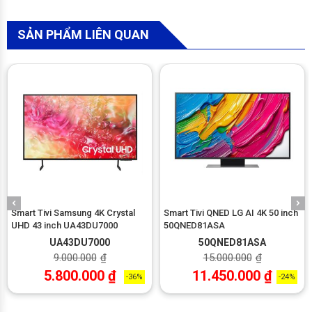
SẢN PHẨM LIÊN QUAN
Smart Tivi Samsung 4K Crystal
Smart Tivi QNED LG AI 4K 50 inch
UHD 43 inch UA43DU7000
50QNED81ASA
UA43DU7000
50QNED81ASA
9.000.000
₫
15.000.000
₫
5.800.000
₫
11.450.000
₫
-36%
-24%