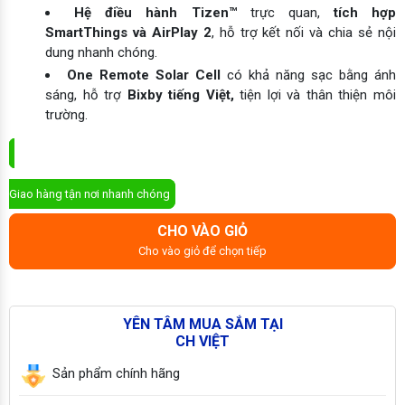
Hệ điều hành Tizen™
trực quan,
tích hợp
SmartThings và AirPlay 2
, hỗ trợ kết nối và chia sẻ nội
dung nhanh chóng.
One Remote Solar Cell
có khả năng sạc bằng ánh
sáng, hỗ trợ
Bixby tiếng Việt,
tiện lợi và thân thiện môi
trường.
ĐẶT MUA NGAY
Giao hàng tận nơi nhanh chóng
CHO VÀO GIỎ
Cho vào giỏ để chọn tiếp
YÊN TÂM MUA SẮM TẠI
CH VIỆT
Sản phẩm chính hãng