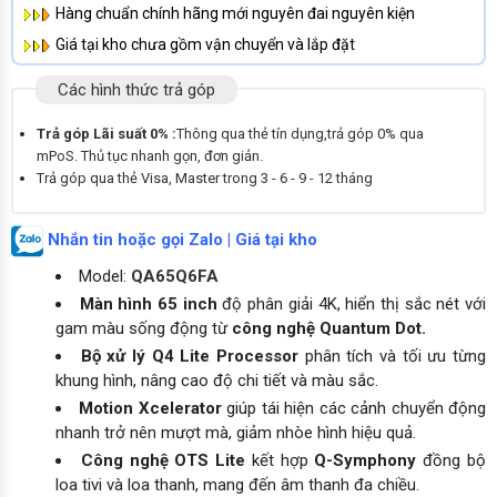
Hàng chuẩn chính hãng mới nguyên đai nguyên kiện
Giá tại kho chưa gồm vận chuyển và lắp đặt
Các hình thức trả góp
Trả góp Lãi suất 0% :
Thông qua thẻ tín dụng,trả góp 0% qua
mPoS. Thủ tục nhanh gọn, đơn giản.
Trả góp qua thẻ Visa, Master trong 3 - 6 - 9 - 12 tháng
Nhắn tin hoặc gọi Zalo | Giá tại kho
Model:
QA65Q6FA
Màn hình 65 inch
độ phân giải 4K, hiển thị sắc nét với
gam màu sống động từ
công nghệ Quantum Dot.
Bộ xử lý Q4 Lite Processor
phân tích và tối ưu từng
khung hình, nâng cao độ chi tiết và màu sắc.
Motion Xcelerator
giúp tái hiện các cảnh chuyển động
nhanh trở nên mượt mà, giảm nhòe hình hiệu quả.
Công nghệ OTS Lite
kết hợp
Q-Symphony
đồng bộ
loa tivi và loa thanh, mang đến âm thanh đa chiều.