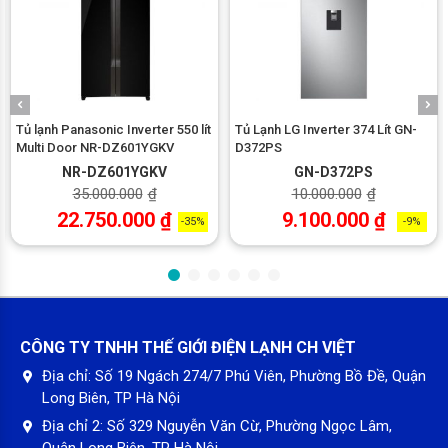
Tủ lạnh Panasonic Inverter 550 lít
Tủ Lạnh LG Inverter 374 Lít GN-
Multi Door NR-DZ601YGKV
D372PS
NR-DZ601YGKV
GN-D372PS
35.000.000
₫
10.000.000
₫
22.750.000
₫
9.100.000
₫
-35%
-9%
CÔNG TY TNHH THẾ GIỚI ĐIỆN LẠNH CH VIỆT
Địa chỉ:
Số 19 Ngách 274/7 Phú Viên, Phường Bồ Đề, Quận
Long Biên, TP Hà Nội
Địa chỉ 2:
Số 329 Nguyễn Văn Cừ, Phường Ngọc Lâm,
Quận Long Biên, TP Hà Nội