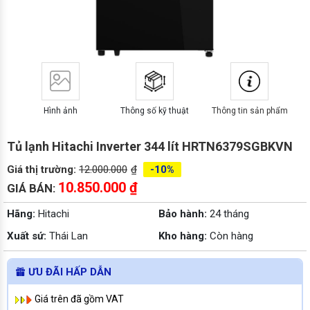
Hình ảnh
Thông số kỹ thuật
Thông tin sản phẩm
Tủ lạnh Hitachi Inverter 344 lít HRTN6379SGBKVN
Giá thị trường:
12.000.000
₫
-10%
10.850.000
₫
GIÁ BÁN:
Hãng:
Hitachi
Bảo hành:
24 tháng
Xuất sứ:
Thái Lan
Kho hàng:
Còn hàng
ƯU ĐÃI HẤP DẪN
Giá trên đã gồm VAT