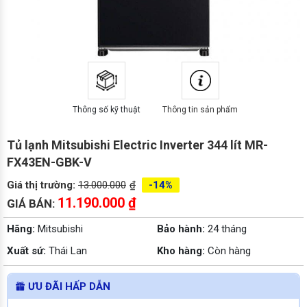
Thông số kỹ thuật
Thông tin sản phẩm
Tủ lạnh Mitsubishi Electric Inverter 344 lít MR-
FX43EN-GBK-V
Giá thị trường:
13.000.000
₫
-14%
11.190.000
₫
GIÁ BÁN:
Hãng:
Mitsubishi
Bảo hành:
24 tháng
Xuất sứ:
Thái Lan
Kho hàng:
Còn hàng
ƯU ĐÃI HẤP DẪN