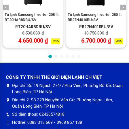
Tủ lạnh Samsung Inverter 208 lít
Tủ lạnh Samsung Inverter 280 lít
RT20HAR8DBU/SV
RB27N4010BU/SV
Thiết kế sang trọng, tinh tế, phù hợp mọi không gian bếp
RT20HAR8DBU/SV
RB27N4010BU/SV
6.500.000
₫
10.750.000
₫
Tủ lạnh Mitsubishi Electric Inverter 344 lít MR-FX43EN-
4.650.000
₫
6.700.000
₫
GBK-V
được thiết kế mặt gương sang trọng, nhỏ gọn, dễ dàng
-28%
-38%
đặt ở những nơi nhỏ hẹp, nâng tầm không gian bếp của bạn.
Ngoài ra, mặt gương rất thuận tiện cho quá trình vệ sinh, bảo
vệ linh kiện bên trong bền bỉ, tăng tuổi thọ sử dụng.
CÔNG TY TNHH THẾ GIỚI ĐIỆN LẠNH CH VIỆT
Địa chỉ:
Số 19 Ngách 274/7 Phú Viên, Phường Bồ Đề, Quận
Long Biên, TP Hà Nội
Địa chỉ 2:
Số 329 Nguyễn Văn Cừ, Phường Ngọc Lâm,
Quận Long Biên, TP Hà Nội
Số điện thoại:
02436574818
Hotline:
0383 313 669 - 0968 857 188