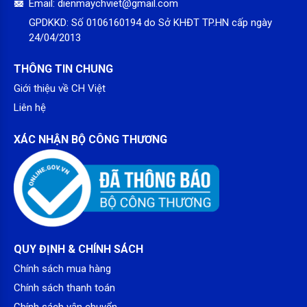
Email:
dienmaychviet@gmail.com
GPDKKD:
Số 0106160194 do Sở KHĐT TP.HN cấp ngày
Đèn Led hiện đại
24/04/2013
Tủ lạnh Mitsubishi Electric Inverter 344 lít MR-FX43EN-GBK-
V được trang bị hệ thống đèn led hiện đại giúp bạn dễ dàng
THÔNG TIN CHUNG
quan sát bên trong, thực hiện các thao tác cất và lấy đồ dễ
Giới thiệu về CH Việt
dàng.
Liên hệ
XÁC NHẬN BỘ CÔNG THƯƠNG
QUY ĐỊNH & CHÍNH SÁCH
Chính sách mua hàng
Chính sách thanh toán
Công nghệ Neuro Inverter