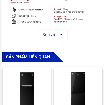
Dung tích 344 lít phù hợp với gia đình từ 3-4 người
Xem thêm
Tủ lạnh Mitsubishi Electric Inverter 344 lít MR-FX43EN-
GBK-V
là một mẫu tủ lạnh ngăn đá trên truyền thống sở hữu
thiết kế vuông vắn với dung tích lên đến 344 lít phù hợp với
gia đình có từ 3-4 thành viên, bạn sẽ có thêm nhiều không
SẢN PHẨM LIÊN QUAN
gian để bảo quản thực phẩm.