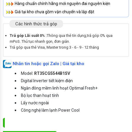
Hàng chuẩn chính hãng mới nguyên đai nguyên kiện
Giá tại kho chưa gồm vận chuyển và lắp đặt
Các hình thức trả góp
Trả góp Lãi suất 0% :
Thông qua thẻ tín dụng,trả góp 0% qua
mPoS. Thủ tục nhanh gọn, đơn giản.
Trả góp qua thẻ Visa, Master trong 3 - 6 - 9 - 12 tháng
Nhắn tin hoặc gọi Zalo | Giá tại kho
Model:
RT35CG5544B1SV
Digital Inverter tiết kiệm điện
Ngăn đông mềm linh hoạt Optimal Fresh+
Bộ lọc than hoạt tính
Lấy nước ngoài
Công nghệ làm lạnh Power Cool
ĐẶT MUA NGAY