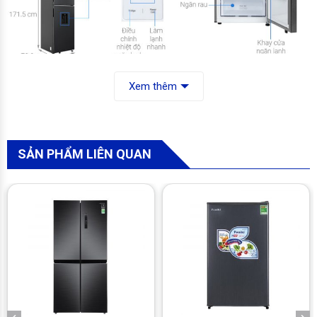
Tổng quan thiết kế
Xem thêm
– Tủ lạnh thuộc kiểu ngăn đá trên 2 cửa, với chất liệu cửa tủ
bằng thép không gỉ có độ bền tốt. Được thiết kế theo kiểu một
khối liền mạch tạo sự tao nhã và sang trọng cho không gian
bếp.
SẢN PHẨM LIÊN QUAN
– Dung tích 345 lít phù hợp cho lượng thực phẩm của gia đình
có 3 – 4 người hoặc gia đình ít thành viên hơn nhưng có thói
quen trữ thực phẩm nhiều ngày.