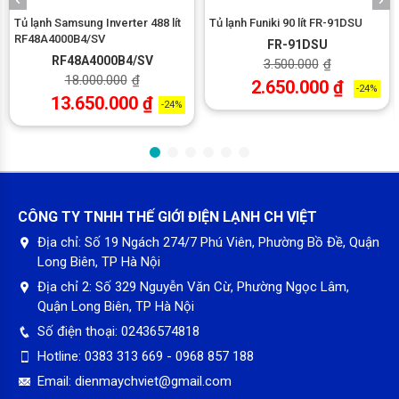
Tủ lạnh Samsung Inverter 488 lít
Tủ lạnh Funiki 90 lít FR-91DSU
RF48A4000B4/SV
FR-91DSU
RF48A4000B4/SV
3.500.000
₫
18.000.000
₫
2.650.000
₫
-24%
Ngăn đá
13.650.000
₫
-24%
– Dung tích ngăn đá 80 lít khá rộng rãi, với phần ngăn đựng
bên trong và ngăn trên cánh tủ để người dùng dễ dàng sắp
xếp đa dạng nhiều loại thực phẩm khác nhau.
– Hộp đá xoay tiện lợi tạo các viên đá nhỏ để thưởng thức
nước lạnh ngay khi cần.
CÔNG TY TNHH THẾ GIỚI ĐIỆN LẠNH CH VIỆT
Địa chỉ:
Số 19 Ngách 274/7 Phú Viên, Phường Bồ Đề, Quận
Long Biên, TP Hà Nội
Địa chỉ 2:
Số 329 Nguyễn Văn Cừ, Phường Ngọc Lâm,
Quận Long Biên, TP Hà Nội
Số điện thoại:
02436574818
Hotline:
0383 313 669 - 0968 857 188
Email:
dienmaychviet@gmail.com