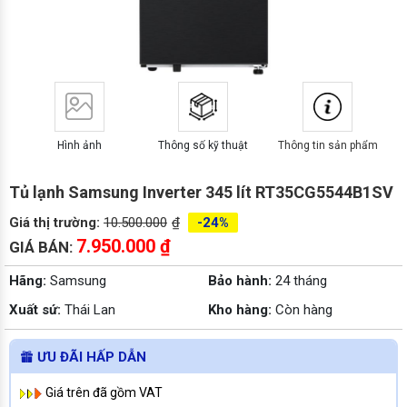
Hình ảnh
Thông số kỹ thuật
Thông tin sản phẩm
Tủ lạnh Samsung Inverter 345 lít RT35CG5544B1SV
Giá thị trường:
10.500.000
₫
-24%
7.950.000
₫
GIÁ BÁN:
Hãng:
Samsung
Bảo hành:
24 tháng
Xuất sứ:
Thái Lan
Kho hàng:
Còn hàng
ƯU ĐÃI HẤP DẪN
Giá trên đã gồm VAT