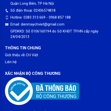
– Chất liệu thân tủ làm từ tôn sơn tĩnh điện, hạn chế ăn mòn,
Quận Long Biên, TP Hà Nội
bền bỉ với thời gian.
Số điện thoại:
02436574818
– Chất liệu lòng tủ từ nhôm sơn tĩnh điện, cách nhiệt tốt, bề
Hotline:
0383 313 669 - 0968 857 188
mặt nhẵn bóng, dễ lau chùi, giữ cho tủ mát luôn được như mới.
Email:
dienmaychviet@gmail.com
– Cửa tủ với chất liệu kính cường lực phủ lớp cách nhiệt Low-
GPDKKD:
Số 0106160194 do Sở KHĐT TP.HN cấp ngày
E hạn chế quá trình trao đổi nhiệt giữa bên trong và bên ngoài
24/04/2013
tủ, ngăn chặn được sự thất thoát nhiệt, tiết kiệm điện năng
cho quá trình làm lạnh.
THÔNG TIN CHUNG
Giới thiệu về CH Việt
Liên hệ
XÁC NHẬN BỘ CÔNG THƯƠNG