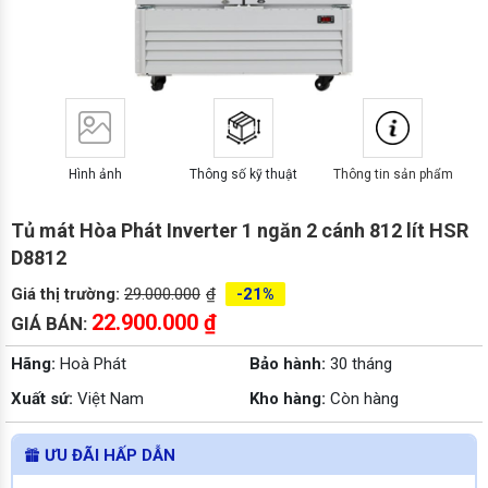
Hình ảnh
Thông số kỹ thuật
Thông tin sản phẩm
Tủ mát Hòa Phát Inverter 1 ngăn 2 cánh 812 lít HSR
D8812
Giá thị trường:
29.000.000
₫
-21%
22.900.000
₫
GIÁ BÁN:
Hãng:
Hoà Phát
Bảo hành:
30 tháng
Xuất sứ:
Việt Nam
Kho hàng:
Còn hàng
ƯU ĐÃI HẤP DẪN