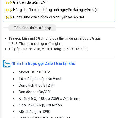
Giá trên đã gồm VAT
Hàng chuẩn chính hãng mới nguyên đai nguyên kiện
Giá tại kho chưa gồm vận chuyển và lắp đặt
Các hình thức trả góp
Trả góp Lãi suất 0% :
Thông qua thẻ tín dụng,trả góp 0% qua
mPoS. Thủ tục nhanh gọn, đơn giản.
Trả góp qua thẻ Visa, Master trong 3 - 6 - 9 - 12 tháng
Nhắn tin hoặc gọi Zalo | Giá tại kho
Model:
HSR D8812
Tủ mát gián tiếp (No Frost)
Dung tích thực 812 lít
Dàn đồng – On/Off
KT (DxRxC): 1000 x 2059 x 741.5 mm
Kính LowE 2 lớp, Khí Argon
Môi chất lạnh R290