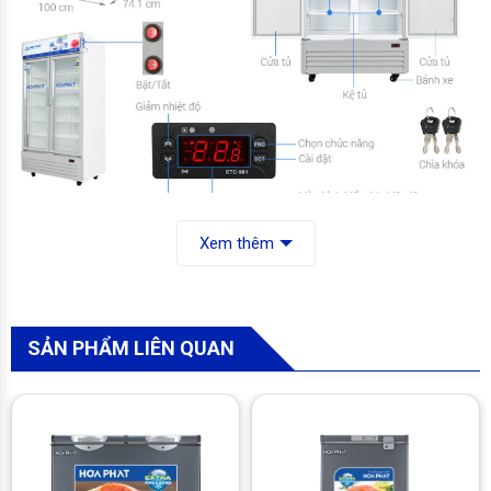
Tủ mát Hòa Phát Inverter 812 lít HSR D8812
trang bị công
Xem thêm
nghệ Inverter tiết kiệm điện, lớp kính cách nhiệt Low-E giảm
thiểu tình trạng đọng hơi nước, công nghệ làm lạnh Nofrost
hạn chế đóng tuyết, giúp làm lạnh nhanh thực phẩm bên trong
tủ, cùng nhiều tiện ích đi kèm khác.
SẢN PHẨM LIÊN QUAN
Thiết kế
– Tủ mát thiết kế dạng đứng với thiết kế 2 cánh cửa có tay
cầm chắc chắn. Tủ có tông màu trắng tinh tế, thích hợp sử
dụng cho nhu cầu trưng bày tại các cửa hàng, tạp hóa, quán
ăn,…