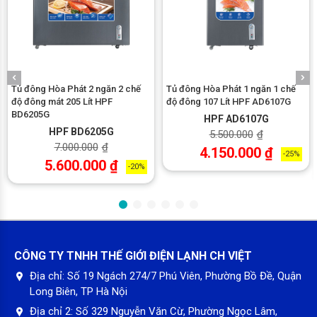
Tủ đông Hòa Phát 2 ngăn 2 chế
Tủ đông Hòa Phát 1 ngăn 1 chế
độ đông mát 205 Lít HPF
độ đông 107 Lít HPF AD6107G
BD6205G
HPF AD6107G
HPF BD6205G
5.500.000
₫
7.000.000
₫
4.150.000
₫
-25%
5.600.000
₫
-20%
CÔNG TY TNHH THẾ GIỚI ĐIỆN LẠNH CH VIỆT
Địa chỉ:
Số 19 Ngách 274/7 Phú Viên, Phường Bồ Đề, Quận
Long Biên, TP Hà Nội
Địa chỉ 2:
Số 329 Nguyễn Văn Cừ, Phường Ngọc Lâm,