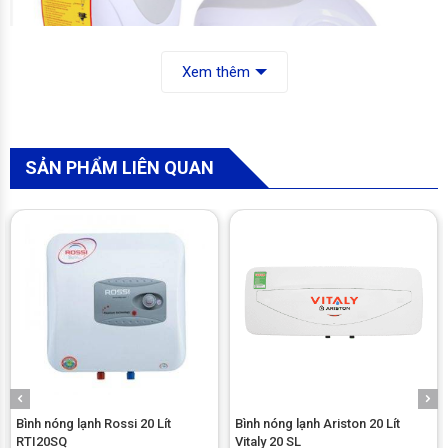
Xem thêm
SẢN PHẨM LIÊN QUAN
Bình chứa tráng men
Bình chứa được sản xuất trên dây chuyền tự động hoàn toàn.
Lớp men Titan đặc biệt được phủ kín bề mặt ruột bình bằng
công nghệ tĩnh điện tiên tiến nhất hiện nay, sau đó được nung
nóng ở nhiệt độ 850 độ C làm cho bề mặt ruột bình thành một
mặt phẳng thống nhất, chống rò rỉ điện và nâng cao chất
lượng nước.
Bình nóng lạnh Rossi 20 Lít
Bình nóng lạnh Ariston 20 Lít
RTI20SQ
Vitaly 20 SL