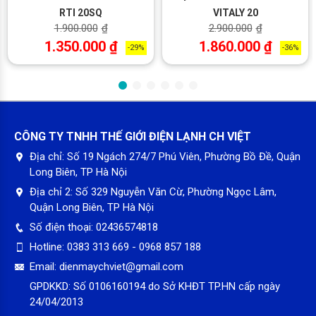
RTI 20SQ
VITALY 20
1.900.000
₫
2.900.000
₫
1.350.000
₫
1.860.000
₫
-29%
-36%
CÔNG TY TNHH THẾ GIỚI ĐIỆN LẠNH CH VIỆT
Địa chỉ:
Số 19 Ngách 274/7 Phú Viên, Phường Bồ Đề, Quận
Long Biên, TP Hà Nội
Địa chỉ 2:
Số 329 Nguyễn Văn Cừ, Phường Ngọc Lâm,
Quận Long Biên, TP Hà Nội
Số điện thoại:
02436574818
Lớp cách nhiệt không chứa CFC
Hotline:
0383 313 669 - 0968 857 188
Được cấu tạo bằng lớp bọt tổng hợp Polyurethane đậm đặc
Email:
dienmaychviet@gmail.com
không có CFC, lớp cách nhiệt đảm bảo giảm được sự thất
GPDKKD:
Số 0106160194 do Sở KHĐT TP.HN cấp ngày
thoát nhiệt và tổn thất năng lượng
24/04/2013