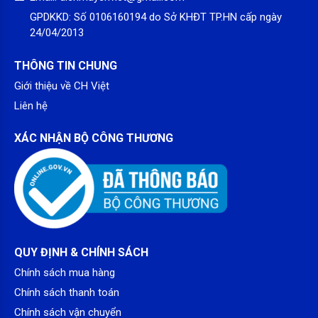
máy nén.
GPDKKD:
Số 0106160194 do Sở KHĐT TP.HN cấp ngày
24/04/2013
Nhờ vào việc kiểm soát chênh lệch nhiệt độ với độ chính xác
lên đến 0,1°C, Real Inverter giúp duy trì nhiệt độ ổn định, đảm
THÔNG TIN CHUNG
bảo sức khỏe người dùng.
Giới thiệu về CH Việt
Liên hệ
XÁC NHẬN BỘ CÔNG THƯƠNG
QUY ĐỊNH & CHÍNH SÁCH
Làm lạnh, sưởi ấm cực nhanh
Chức năng làm lạnh là giá trị cốt lõi của bất kỳ hãng điều hòa
Chính sách mua hàng
nào. Chúng ta thấy rằng hãng điều hòa nào cũng đưa ra thông
Chính sách thanh toán
điệp làm lạnh nhanh, tuy nhiên mát lạnh sâu thì không phải
Chính sách vận chuyển