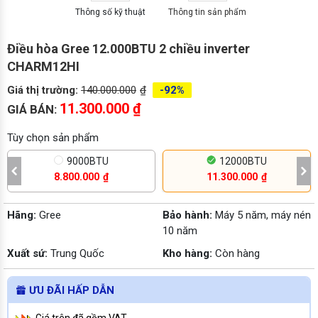
Thông số kỹ thuật
Thông tin sản phẩm
Điều hòa Gree 12.000BTU 2 chiều inverter
CHARM12HI
Giá thị trường:
140.000.000
₫
-92%
11.300.000
₫
GIÁ BÁN:
Tùy chọn sản phẩm
9000BTU
12000BTU
8.800.000
₫
11.300.000
₫
Hãng:
Gree
Bảo hành:
Máy 5 năm, máy nén
10 năm
Xuất sứ:
Trung Quốc
Kho hàng:
Còn hàng
ƯU ĐÃI HẤP DẪN
Giá trên đã gồm VAT