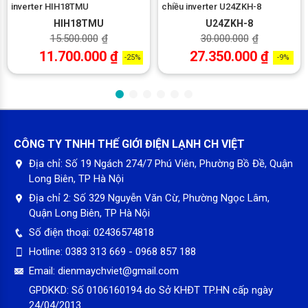
inverter HIH18TMU
chiều inverter U24ZKH-8
lắp đặt cho phòng có diện tích dưới 15m2: Phòng ngủ, phòng
HIH18TMU
U24ZKH-8
làm việc…
15.500.000
₫
30.000.000
₫
11.700.000
₫
27.350.000
₫
-25%
-9%
CÔNG TY TNHH THẾ GIỚI ĐIỆN LẠNH CH VIỆT
Địa chỉ:
Số 19 Ngách 274/7 Phú Viên, Phường Bồ Đề, Quận
Long Biên, TP Hà Nội
I-Feel cảm biến nhiệt độ theo không gian thực
Địa chỉ 2:
Số 329 Nguyễn Văn Cừ, Phường Ngọc Lâm,
Dựa trên nghiên cứu khi sử dụng máy điều hòa không khí cho
Quận Long Biên, TP Hà Nội
thấy, thường điều khiển từ xa sẽ được đặt gần nhất với người
sử dụng. Vì thế máy điều hòa Nagakawa 9000 NS-C09R2T30
Số điện thoại:
02436574818
được tích hợp công nghệ i feel sẽ đo lường được nhiệt độ cơ
Hotline:
0383 313 669 - 0968 857 188
thể chính xác nhất từ đó tự động điều chỉnh nhiệt độ điều hòa
Email:
dienmaychviet@gmail.com
cho phù hợp từ đó mang lại sự thoải mái, dễ chịu cho người
GPDKKD:
Số 0106160194 do Sở KHĐT TP.HN cấp ngày
dùng.
24/04/2013