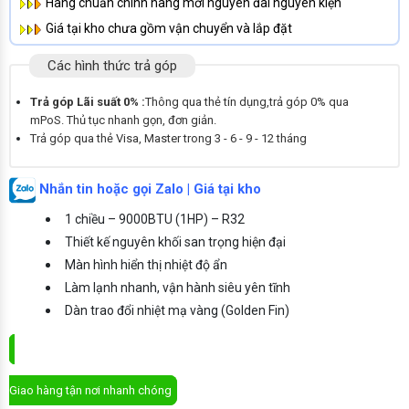
Hàng chuẩn chính hãng mới nguyên đai nguyên kiện
Giá tại kho chưa gồm vận chuyển và lắp đặt
Các hình thức trả góp
Trả góp Lãi suất 0% :
Thông qua thẻ tín dụng,trả góp 0% qua
mPoS. Thủ tục nhanh gọn, đơn giản.
Trả góp qua thẻ Visa, Master trong 3 - 6 - 9 - 12 tháng
Nhắn tin hoặc gọi Zalo | Giá tại kho
1 chiều – 9000BTU (1HP) – R32
Thiết kế nguyên khối san trọng hiện đại
Màn hình hiển thị nhiệt độ ẩn
Làm lạnh nhanh, vận hành siêu yên tĩnh
Dàn trao đổi nhiệt mạ vàng (Golden Fin)
ĐẶT MUA NGAY
Giao hàng tận nơi nhanh chóng