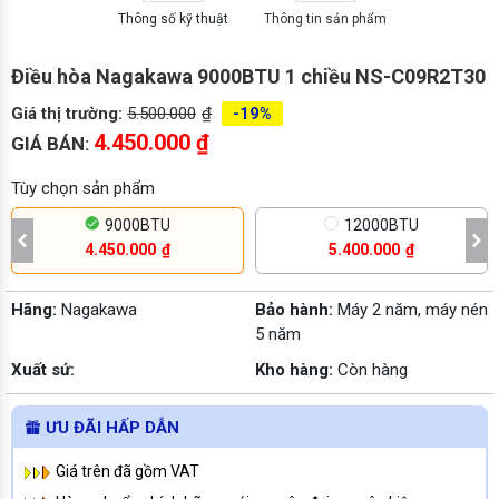
Thông số kỹ thuật
Thông tin sản phẩm
Điều hòa Nagakawa 9000BTU 1 chiều NS-C09R2T30
Giá thị trường:
5.500.000
₫
-19%
4.450.000
₫
GIÁ BÁN:
Tùy chọn sản phẩm
9000BTU
12000BTU
4.450.000
₫
5.400.000
₫
Hãng:
Nagakawa
Bảo hành:
Máy 2 năm, máy nén
5 năm
Xuất sứ:
Kho hàng:
Còn hàng
ƯU ĐÃI HẤP DẪN
Giá trên đã gồm VAT